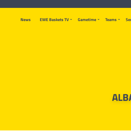
News
EWE Baskets TV
Gametime
Teams
Se
ALB