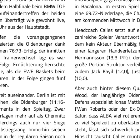
d dem Halbfinale beim BMW TOP
in Badalona. Im ersten Spiel
Aufeinandertreffen der beiden
eine 69:72-Niederlage, die Ch
n überträgt wie gewohnt live
,
am kommenden Mittwoch in Be
Uhr aus der Hauptstadt.
Headcoach Calles setzt auf e
iefen die vorangegangenen
zahlreiche Spieler Verantwo
feierten die Oldenburger dank
dem kein Akteur übermäßig he
nen 76:73-Erfolg, der inmitten
einer längeren Handverletzun
 Trainerwechsel lag; es war
Hermannsson (13,3 PPG), der
 Folge. Ernüchterung herrschte
große Portion Struktur verlei
le, als die EWE Baskets beim
zudem Jack Kayil (12,0), Ju
en. In der Folge gingen fünf
(10,0).
oren.
Aber auch hinter diesem Quar
eit auseinander. Berlin ist mit
Wood, der langjährige Olde
hen, die Oldenburger (11:16-
Defensivspezialist Jonas Matti
ements in den Spieltag. Zwar
J’Wan Roberts oder der Ex-
erlagen mehr auf als Chemnitz
dafür, dass ALBA viel rotiere
llerdings auch nur vier Siege
zu viel Spielzeit zu überlaste
bstiegsrang. Immerhin sieben
steht, lässt sich schwerlich p
n in der regulären Saison noch
Hinsicht tauscht Calles munte