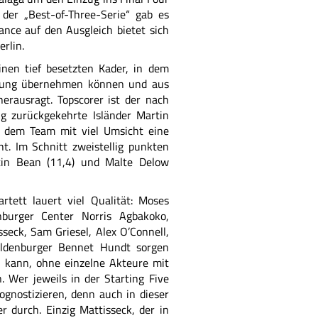
 der „Best-of-Three-Serie“ gab es
ance auf den Ausgleich bietet sich
rlin.
inen tief besetzten Kader, in dem
rtung übernehmen können und aus
rausragt. Topscorer ist der nach
g zurückgekehrte Isländer Martin
 dem Team mit viel Umsicht eine
ht. Im Schnitt zweistellig punkten
stin Bean (11,4) und Malte Delow
tett lauert viel Qualität: Moses
nburger Center Norris Agbakoko,
sseck, Sam Griesel, Alex O’Connell,
Oldenburger Bennet Hundt sorgen
n kann, ohne einzelne Akteure mit
n. Wer jeweils in der Starting Five
rognostizieren, denn auch in dieser
r durch. Einzig Mattisseck, der in