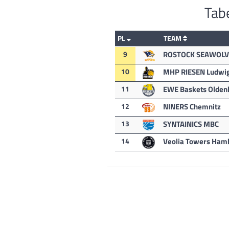
Tabe
PL
TEAM
9
ROSTOCK SEAWOLV
10
MHP RIESEN Ludwi
11
EWE Baskets Olden
12
NINERS Chemnitz
13
SYNTAINICS MBC
14
Veolia Towers Ham