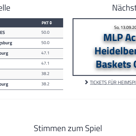
lle
Nächst
PKT
So, 13.09.2
ES
50.0
MLP Ac
gsburg
50.0
Heidelbe
burg
47.1
Baskets 
47.1
38.2
TICKETS FÜR HEIMSP
burg
38.2
Stimmen zum Spiel