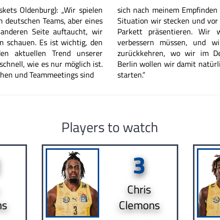
skets
Oldenburg): „Wir spielen
sich nach meinem Empfinden e
n deutschen
Teams, aber eines
Situation wir stecken und vor
anderen Seite auftaucht,
wir
Parkett präsentieren. Wir
en
schauen. Es ist wichtig, den
verbessern müssen, und wi
n aktuellen
Trend unserer
zurückkehren, wo wir im D
schnell, wie es nur
möglich ist.
Berlin wollen wir damit natür
hen und Teammeetings sind
starten.“
Players to watch
1
3
Chris
hs
Clemons