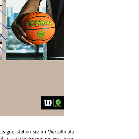
eague stehen sie im Viertelfinale
laga um den Einzug ins Final Four