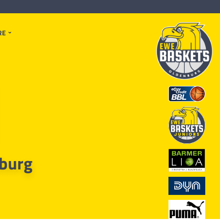
RE
burg