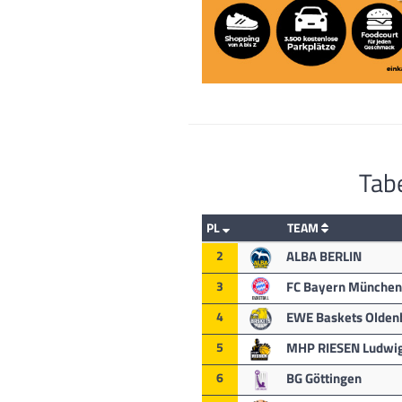
Tabe
PL
TEAM
2
ALBA BERLIN
3
FC Bayern München
4
EWE Baskets Olden
5
MHP RIESEN Ludwi
6
BG Göttingen