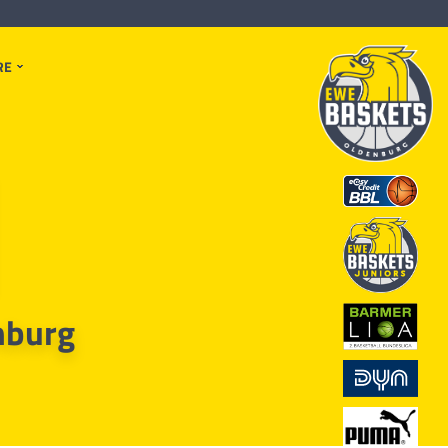
RE
nburg