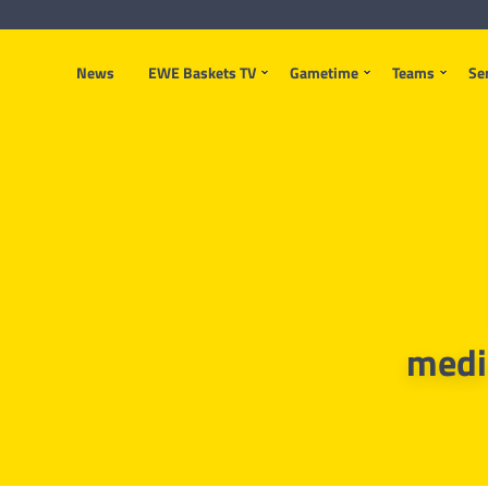
News
EWE Baskets TV
Gametime
Teams
Se
medi