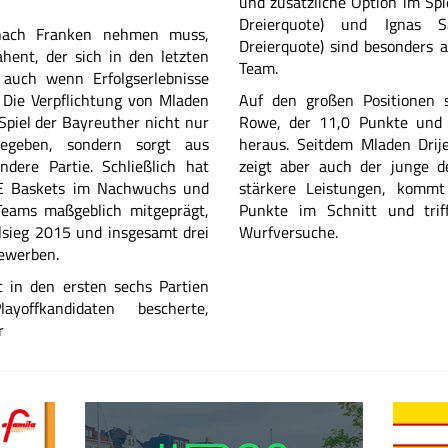
und zusätzliche Option im Spi
Dreierquote) und Ignas S
 nach Franken nehmen muss,
Dreierquote) sind besonders a
ahent, der sich in den letzten
Team.
 auch wenn Erfolgserlebnisse
. Die Verpflichtung von Mladen
Auf den großen Positionen s
Spiel der Bayreuther nicht nur
Rowe, der 11,0 Punkte und 5
egeben, sondern sorgt aus
heraus. Seitdem Mladen Dri
ndere Partie. Schließlich hat
zeigt aber auch der junge d
WE Baskets im Nachwuchs und
stärkere Leistungen, kommt
Teams maßgeblich mitgeprägt,
Punkte im Schnitt und trif
lsieg 2015 und insgesamt drei
Wurfversuche.
bewerben.
c
in den ersten sechs Partien
offkandidaten bescherte,
r