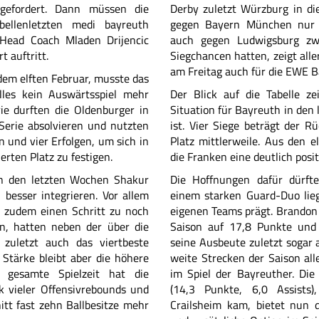
gefordert. Dann müssen die
Derby zuletzt Würzburg in di
bellenletzten medi bayreuth
gegen Bayern München nur 
Head Coach Mladen Drijencic
auch gegen Ludwigsburg zwe
t auftritt.
Siegchancen hatten, zeigt alle
am Freitag auch für die EWE B
dem elften Februar, musste das
les kein Auswärtsspiel mehr
Der Blick auf die Tabelle zei
rie durften die Oldenburger in
Situation für Bayreuth in den
Serie absolvieren und nutzten
ist. Vier Siege beträgt der R
 und vier Erfolgen, um sich in
Platz mittlerweile. Aus den e
rten Platz zu festigen.
die Franken eine deutlich posit
n den letzten Wochen Shakur
Die Hoffnungen dafür dürfte
 besser integrieren. Vor allem
einem starken Guard-Duo lie
r zudem einen Schritt zu noch
eigenen Teams prägt. Brandon
n, hatten neben der über die
Saison auf 17,8 Punkte und 5
 zuletzt auch das viertbeste
seine Ausbeute zuletzt sogar 
 Stärke bleibt aber die höhere
weite Strecken der Saison all
e gesamte Spielzeit hat die
im Spiel der Bayreuther. Die 
k vieler Offensivrebounds und
(14,3 Punkte, 6,0 Assists
itt fast zehn Ballbesitze mehr
Crailsheim kam, bietet nun d