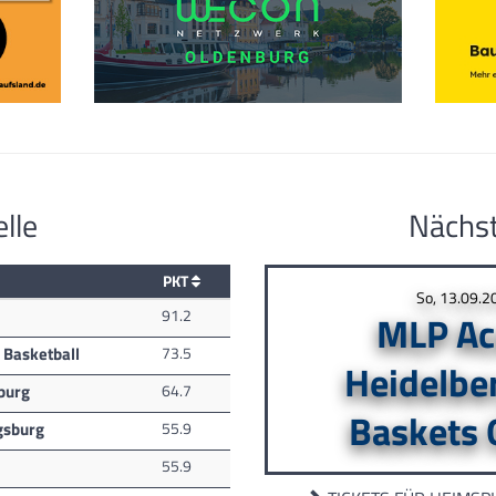
lle
Nächst
PKT
So, 13.09.2
91.2
MLP Ac
 Basketball
73.5
Heidelbe
burg
64.7
Baskets 
gsburg
55.9
55.9