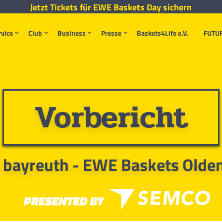
Jetzt Tickets für EWE Baskets Day sichern
rvice
Club
Business
Presse
Baskets4Life e.V.
FUTU
Vorbericht
 bayreuth - EWE Baskets Olde