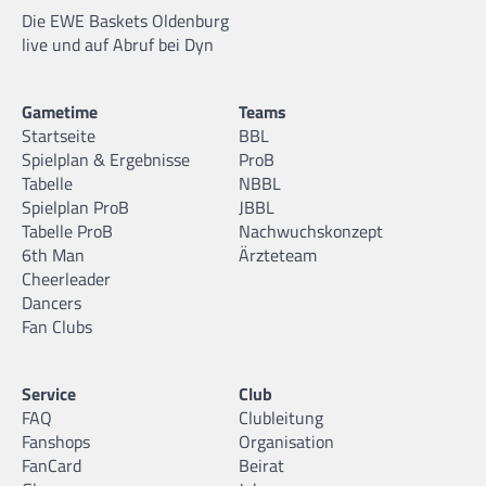
Die EWE Baskets Oldenburg
live und auf Abruf bei Dyn
Gametime
Teams
Startseite
BBL
Spielplan & Ergebnisse
ProB
Tabelle
NBBL
Spielplan ProB
JBBL
Tabelle ProB
Nachwuchskonzept
6th Man
Ärzteteam
Cheerleader
Dancers
Fan Clubs
Service
Club
FAQ
Clubleitung
Fanshops
Organisation
FanCard
Beirat