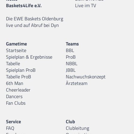
Baskets4Life e.V.
Live im TV
Die EWE Baskets Oldenburg
live und auf Abruf bei Dyn
Gametime
Teams
Startseite
BBL
Spielplan & Ergebnisse
ProB
Tabelle
NBBL
Spielplan ProB
JBBL
Tabelle ProB
Nachwuchskonzept
6th Man
Ärzteteam
Cheerleader
Dancers
Fan Clubs
Service
Club
FAQ
Clubleitung