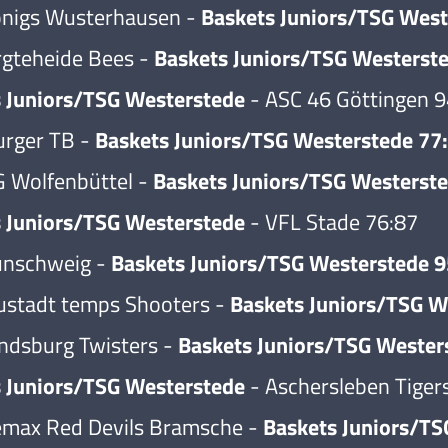
önigs Wusterhausen -
Baskets Juniors/TSG West
rgteheide Bees -
Baskets Juniors/TSG Westerst
 Juniors/TSG Westerstede
- ASC 46 Göttingen 
urger TB -
Baskets Juniors/TSG Westerstede 77
 Wolfenbüttel -
Baskets Juniors/TSG Westerst
 Juniors/TSG Westerstede
- VFL Stade 76:87
unschweig -
Baskets Juniors/TSG Westerstede 9
ustadt temps Shooters -
Baskets Juniors/TSG W
ndsburg Twisters -
Baskets Juniors/TSG Wester
 Juniors/TSG Westerstede
- Aschersleben Tiger
emax Red Devils Bramsche -
Baskets Juniors/TS