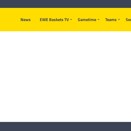
News
EWE Baskets TV
Gametime
Teams
Se