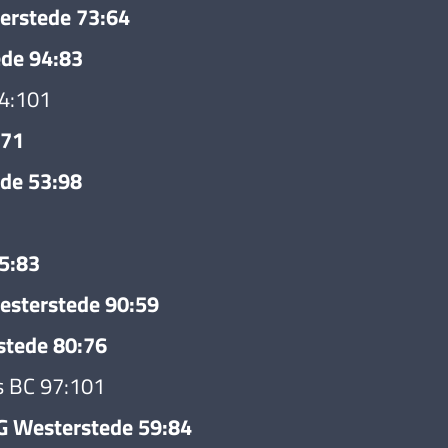
erstede 73:64
ede 94:83
94:101
:71
ede 53:98
5:83
esterstede 90:59
stede 80:76
s BC 97:101
G Westerstede 59:84