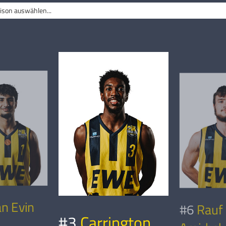
ison auswählen...
n Evin
#6
Rauf
#3
Carrington