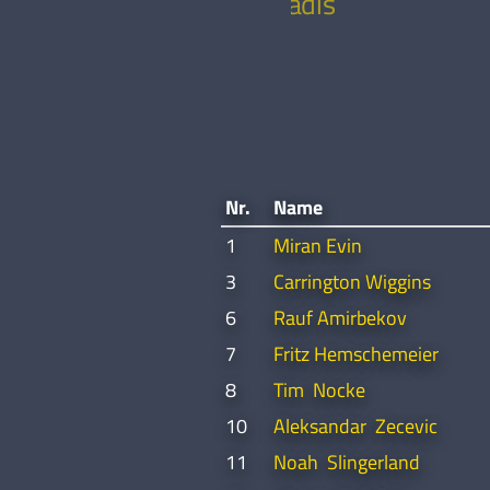
Polychroniadis
Nr.
Name
1
Miran Evin
3
Carrington Wiggins
6
Rauf Amirbekov
7
Fritz Hemschemeier
8
Tim Nocke
10
Aleksandar Zecevic
11
Noah Slingerland