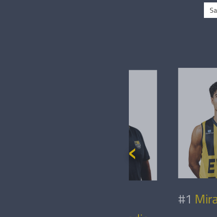
Sa
 Gacaev
#1
Mira
Dimitrios