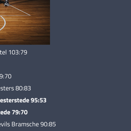
el 103:79
9:70
sters 80:83
esterstede 95:53
tede 79:70
vils Bramsche 90:85