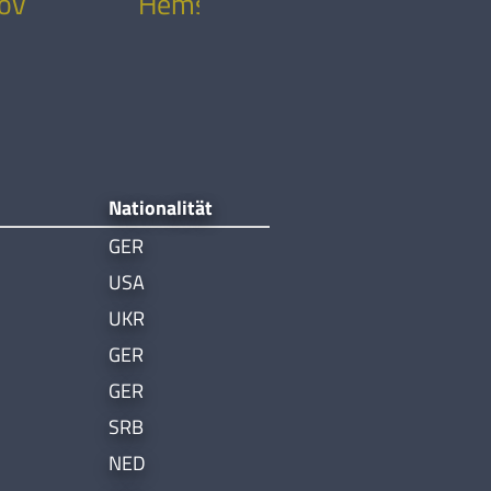
ov
Hemschemeier
Nationalität
GER
USA
UKR
GER
GER
SRB
NED