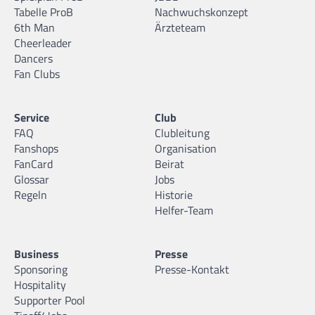
Tabelle ProB
Nachwuchskonzept
6th Man
Ärzteteam
Lazar Klaric
Cheerleader
04.02.2006 |
199 cm |
Forward/Center |
Dancers
Fan Clubs
Service
Club
FAQ
Clubleitung
Leander Angelis
Fanshops
Organisation
02.06.2006 |
188 cm |
Guard |
FanCard
Beirat
Glossar
Jobs
Regeln
Historie
Helfer-Team
Leander Nzume
Business
Presse
26.04.2006 |
196 cm |
Forward/Center |
Sponsoring
Presse-Kontakt
Hospitality
Supporter Pool