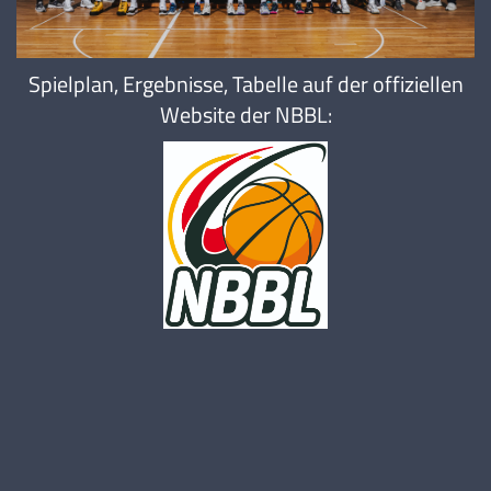
Bennett Spree
29.07.2006 |
188 cm |
Guard |
Spielplan, Ergebnisse, Tabelle auf der offiziellen
Website der NBBL:
Colin Schroeder
18.12.2006 |
202 cm |
Forward/Center |
Djordje Klaric
05.04.2009 |
189 cm |
Guard |