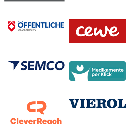
Gido Nanninga
11.08.2006 |
203 cm |
Forward |
Gregor Gewinner
17.01.2007 |
194 cm |
Guard |
Hannes Brüggemann
30.01.2007 |
197 cm |
Forward |