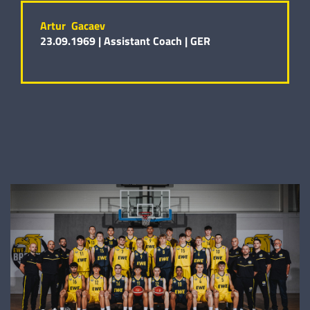
Artur Gacaev
23.09.1969 |
Assistant Coach |
GER
Aleksandar Zecevic
01.05.2006 |
206 cm |
Forward |
Ben Denkena
09.12.2005 |
195 cm |
Guard |