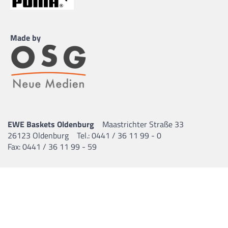
Piet Schirmer
25.02.2007 |
189 cm |
Guard |
Made by
Ruben Köster
12.05.2006 |
195 cm |
Forward |
EWE Baskets Oldenburg
Maastrichter Straße 33
26123 Oldenburg
Tel.: 0441 / 36 11 99 - 0
Fax: 0441 / 36 11 99 - 59
Simon Kohlhoff
02.09.2006 |
188 cm |
Guard |