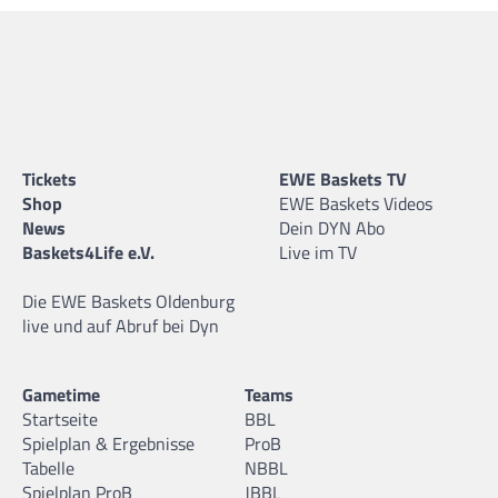
Igor Jokic
05.02.2005 |
201 cm |
Forward |
CRO
Tickets
EWE Baskets TV
Shop
EWE Baskets Videos
Johann Helwig
News
Dein DYN Abo
06.05.2006 |
194 cm |
Guard/Forward |
Baskets4Life e.V.
Live im TV
Die EWE Baskets Oldenburg
live und auf Abruf bei Dyn
Lars Schröder
Gametime
Teams
25.04.2007 |
191 cm |
Guard |
Startseite
BBL
Spielplan & Ergebnisse
ProB
Tabelle
NBBL
Spielplan ProB
JBBL