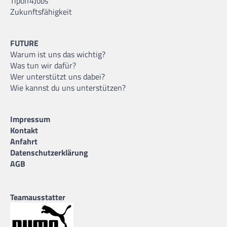
Tipoff4Jobs
Zukunftsfähigkeit
Mats Barkemeyer
10.06.2007 |
209 cm |
Center |
FUTURE
Warum ist uns das wichtig?
Was tun wir dafür?
Wer unterstützt uns dabei?
Wie kannst du uns unterstützen?
Miran Evin
18.07.2006 |
191 cm |
Guard |
Impressum
Kontakt
Anfahrt
Datenschutzerklärung
AGB
Noah Slingerland
03.09.2005 |
199 cm |
Forward |
Teamausstatter