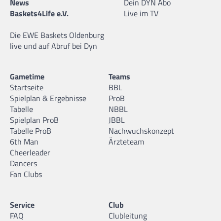
News
Dein DYN Abo
Baskets4Life e.V.
Live im TV
Die EWE Baskets Oldenburg
live und auf Abruf bei Dyn
Gametime
Teams
Startseite
BBL
Spielplan & Ergebnisse
ProB
Tabelle
NBBL
Spielplan ProB
JBBL
Tabelle ProB
Nachwuchskonzept
6th Man
Ärzteteam
Cheerleader
Dancers
Fan Clubs
Service
Club
FAQ
Clubleitung