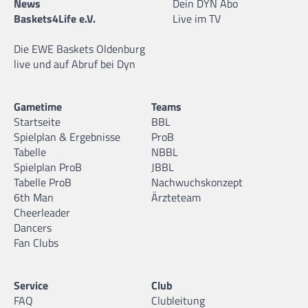
News
Dein DYN Abo
Baskets4Life e.V.
Live im TV
Die EWE Baskets Oldenburg
live und auf Abruf bei Dyn
Gametime
Teams
Startseite
BBL
Spielplan & Ergebnisse
ProB
Tabelle
NBBL
Spielplan ProB
JBBL
Tabelle ProB
Nachwuchskonzept
6th Man
Ärzteteam
Cheerleader
Dancers
Fan Clubs
Service
Club
FAQ
Clubleitung