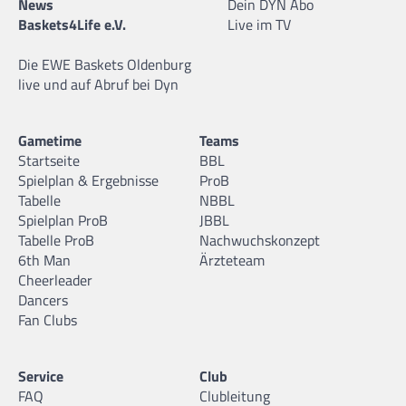
News
Dein DYN Abo
Baskets4Life e.V.
Live im TV
Die EWE Baskets Oldenburg
live und auf Abruf bei Dyn
Gametime
Teams
Startseite
BBL
Spielplan & Ergebnisse
ProB
Tabelle
NBBL
Spielplan ProB
JBBL
Tabelle ProB
Nachwuchskonzept
6th Man
Ärzteteam
Cheerleader
Dancers
Fan Clubs
Service
Club
FAQ
Clubleitung