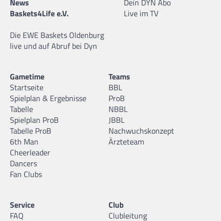
News
Dein DYN Abo
Baskets4Life e.V.
Live im TV
Die EWE Baskets Oldenburg
live und auf Abruf bei Dyn
Gametime
Teams
Startseite
BBL
Spielplan & Ergebnisse
ProB
Tabelle
NBBL
Spielplan ProB
JBBL
Tabelle ProB
Nachwuchskonzept
6th Man
Ärzteteam
Cheerleader
Dancers
Fan Clubs
Service
Club
FAQ
Clubleitung