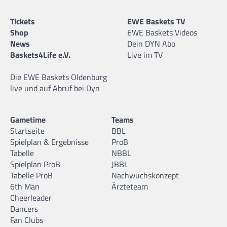
Tickets
EWE Baskets TV
Shop
EWE Baskets Videos
News
Dein DYN Abo
Baskets4Life e.V.
Live im TV
Die EWE Baskets Oldenburg
live und auf Abruf bei Dyn
Gametime
Teams
Startseite
BBL
Spielplan & Ergebnisse
ProB
Tabelle
NBBL
Spielplan ProB
JBBL
Tabelle ProB
Nachwuchskonzept
6th Man
Ärzteteam
Cheerleader
Dancers
Fan Clubs