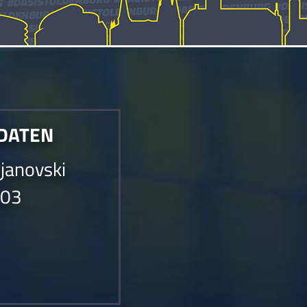
 DATEN
ojanovski
003