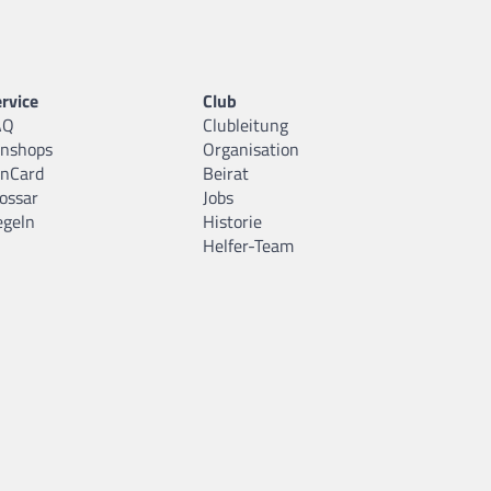
rvice
Club
AQ
Clubleitung
anshops
Organisation
anCard
Beirat
ossar
Jobs
egeln
Historie
Helfer-Team