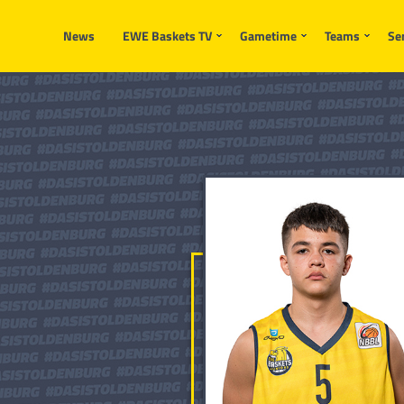
News
EWE Baskets TV
Gametime
Teams
Se