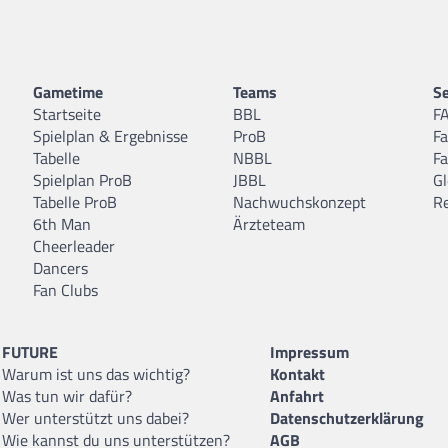
Gametime
Teams
Se
Startseite
BBL
F
Spielplan & Ergebnisse
ProB
F
Tabelle
NBBL
F
Spielplan ProB
JBBL
Gl
Tabelle ProB
Nachwuchskonzept
R
6th Man
Ärzteteam
Cheerleader
Dancers
Fan Clubs
FUTURE
Impressum
Warum ist uns das wichtig?
Kontakt
Was tun wir dafür?
Anfahrt
Wer unterstützt uns dabei?
Datenschutzerklärung
Wie kannst du uns unterstützen?
AGB