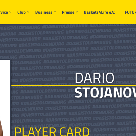
rvice
Club
Business
Presse
Baskets4Life e.V.
FUTU
DARIO
STOJANO
PLAYER CARD