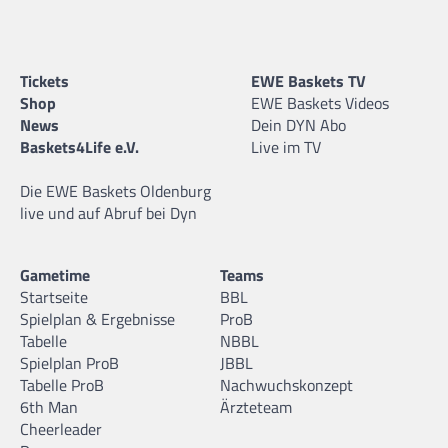
Tickets
EWE Baskets TV
Shop
EWE Baskets Videos
News
Dein DYN Abo
Baskets4Life e.V.
Live im TV
Die EWE Baskets Oldenburg
live und auf Abruf bei Dyn
Gametime
Teams
Startseite
BBL
Spielplan & Ergebnisse
ProB
Tabelle
NBBL
Spielplan ProB
JBBL
Tabelle ProB
Nachwuchskonzept
6th Man
Ärzteteam
Cheerleader