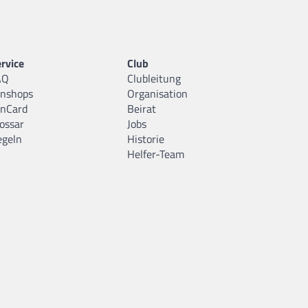
rvice
Club
AQ
Clubleitung
anshops
Organisation
anCard
Beirat
ossar
Jobs
egeln
Historie
Helfer-Team