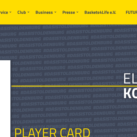
rvice
Club
Business
Presse
Baskets4Life e.V.
FUTU
EL
K
PLAYER CARD