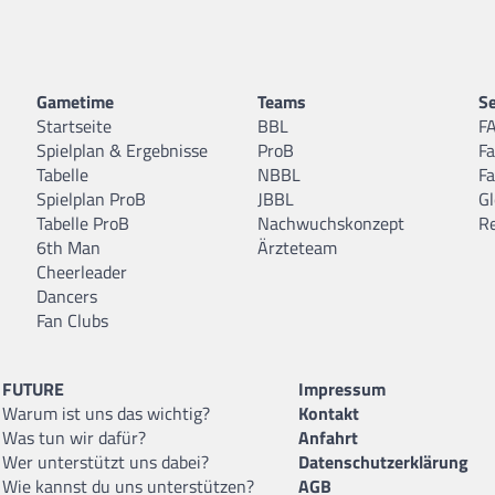
Gametime
Teams
Se
Startseite
BBL
F
Spielplan & Ergebnisse
ProB
F
Tabelle
NBBL
F
Spielplan ProB
JBBL
Gl
Tabelle ProB
Nachwuchskonzept
R
6th Man
Ärzteteam
Cheerleader
Dancers
Fan Clubs
FUTURE
Impressum
Warum ist uns das wichtig?
Kontakt
Was tun wir dafür?
Anfahrt
Wer unterstützt uns dabei?
Datenschutzerklärung
Wie kannst du uns unterstützen?
AGB