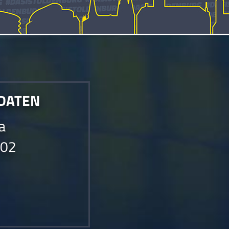
 DATEN
ia
002