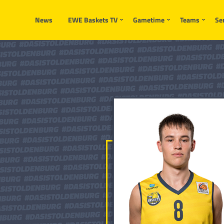
News
EWE Baskets TV
Gametime
Teams
Se