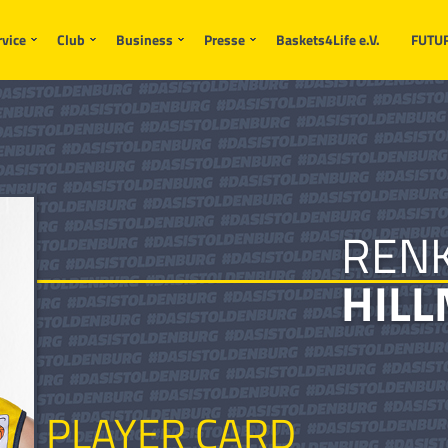
rvice
Club
Business
Presse
Baskets4Life e.V.
FUTU
REN
HIL
PLAYER CARD