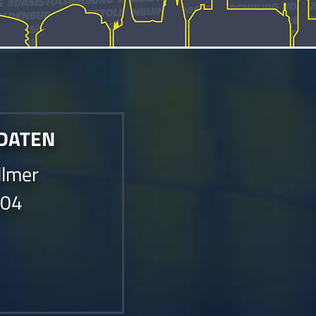
 DATEN
llmer
004