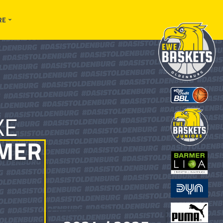
RE
KE
LMER