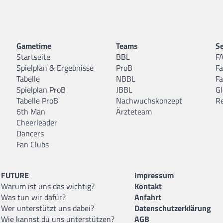
Gametime
Teams
Se
Startseite
BBL
F
Spielplan & Ergebnisse
ProB
F
Tabelle
NBBL
F
Spielplan ProB
JBBL
Gl
Tabelle ProB
Nachwuchskonzept
R
6th Man
Ärzteteam
Cheerleader
Dancers
Fan Clubs
FUTURE
Impressum
Warum ist uns das wichtig?
Kontakt
Was tun wir dafür?
Anfahrt
Wer unterstützt uns dabei?
Datenschutzerklärung
Wie kannst du uns unterstützen?
AGB