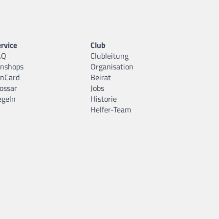
rvice
Club
AQ
Clubleitung
anshops
Organisation
anCard
Beirat
ossar
Jobs
egeln
Historie
Helfer-Team