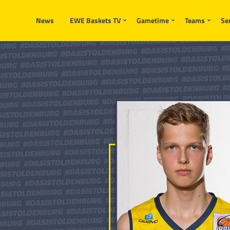
News
EWE Baskets TV
Gametime
Teams
Se