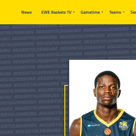
News
EWE Baskets TV
Gametime
Teams
Se