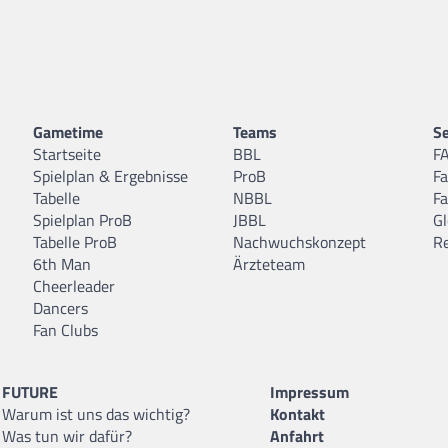
Gametime
Teams
Se
Startseite
BBL
F
Spielplan & Ergebnisse
ProB
F
Tabelle
NBBL
F
Spielplan ProB
JBBL
Gl
Tabelle ProB
Nachwuchskonzept
R
6th Man
Ärzteteam
Cheerleader
Dancers
Fan Clubs
FUTURE
Impressum
Warum ist uns das wichtig?
Kontakt
Was tun wir dafür?
Anfahrt