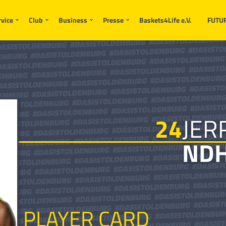
rvice
Club
Business
Presse
Baskets4Life e.V.
FUTU
24
JER
NDH
PLAYER CARD