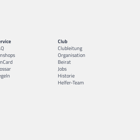
rvice
Club
AQ
Clubleitung
anshops
Organisation
anCard
Beirat
ossar
Jobs
egeln
Historie
Helfer-Team