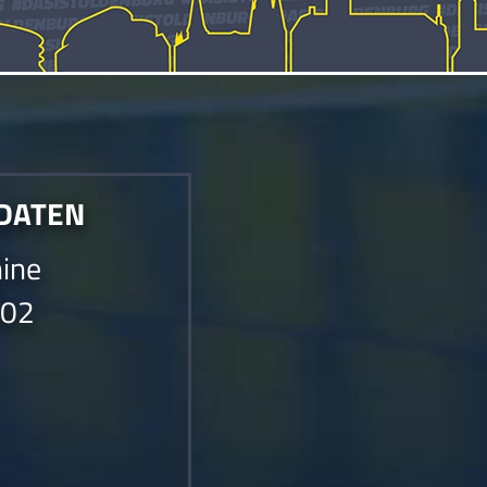
 DATEN
hine
002