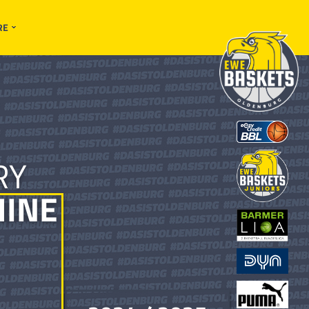
RE
RY
INE