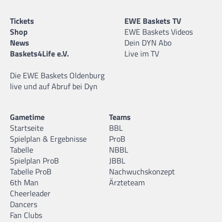
Tickets
EWE Baskets TV
Shop
EWE Baskets Videos
News
Dein DYN Abo
Baskets4Life e.V.
Live im TV
Die EWE Baskets Oldenburg
live und auf Abruf bei Dyn
Gametime
Teams
Startseite
BBL
Spielplan & Ergebnisse
ProB
Tabelle
NBBL
Spielplan ProB
JBBL
Tabelle ProB
Nachwuchskonzept
6th Man
Ärzteteam
Cheerleader
Dancers
Fan Clubs