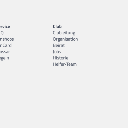
rvice
Club
AQ
Clubleitung
anshops
Organisation
anCard
Beirat
ossar
Jobs
egeln
Historie
Helfer-Team