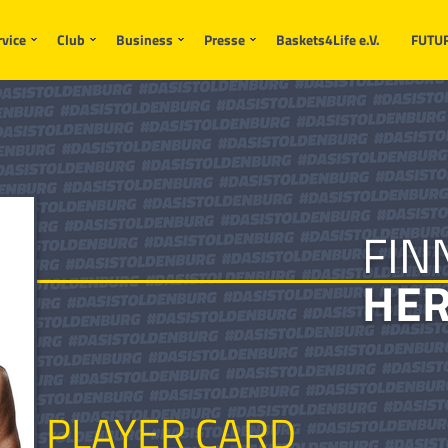
rvice
Club
Business
Presse
Baskets4Life e.V.
FUTU
FIN
HER
PLAYER CARD