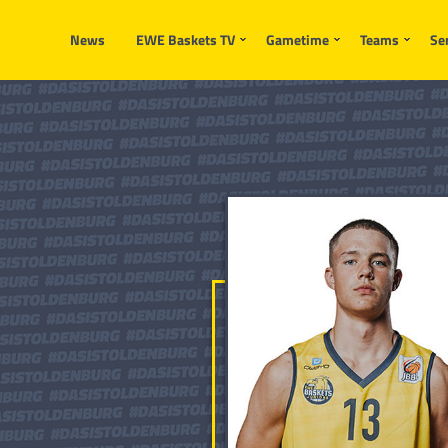
News
EWE Baskets TV
Gametime
Teams
Se