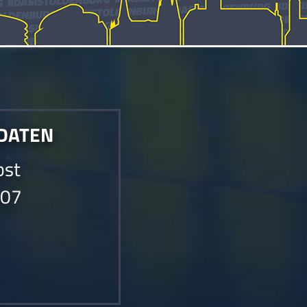
 DATEN
bst
007