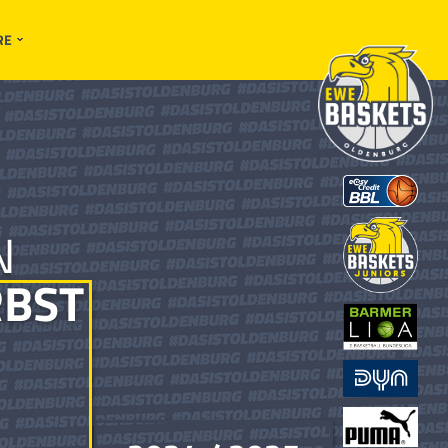
RE
N
BST