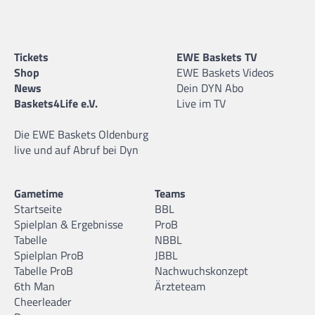
Tickets
EWE Baskets TV
Shop
EWE Baskets Videos
News
Dein DYN Abo
Baskets4Life e.V.
Live im TV
Die EWE Baskets Oldenburg
live und auf Abruf bei Dyn
Gametime
Teams
Startseite
BBL
Spielplan & Ergebnisse
ProB
Tabelle
NBBL
Spielplan ProB
JBBL
Tabelle ProB
Nachwuchskonzept
6th Man
Ärzteteam
Cheerleader