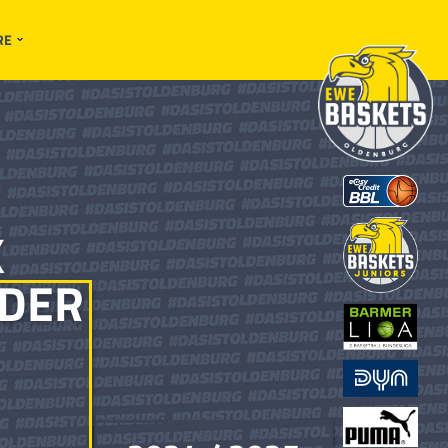
RE
K
DER