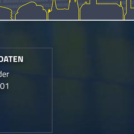
 DATEN
der
001