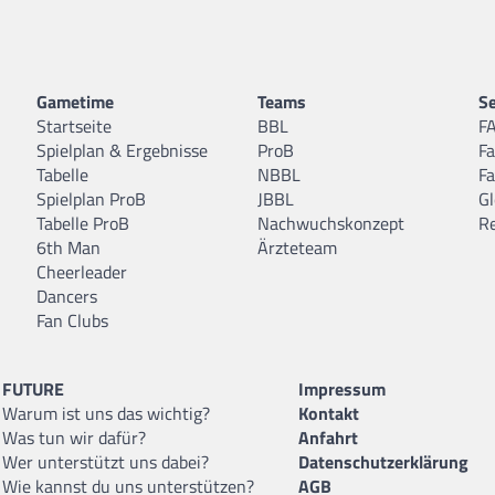
Gametime
Teams
Se
Startseite
BBL
F
Spielplan & Ergebnisse
ProB
F
Tabelle
NBBL
F
Spielplan ProB
JBBL
Gl
Tabelle ProB
Nachwuchskonzept
R
6th Man
Ärzteteam
Cheerleader
Dancers
Fan Clubs
FUTURE
Impressum
Warum ist uns das wichtig?
Kontakt
Was tun wir dafür?
Anfahrt
Wer unterstützt uns dabei?
Datenschutzerklärung
Wie kannst du uns unterstützen?
AGB