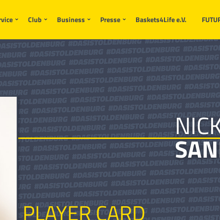
rvice
Club
Business
Presse
Baskets4Life e.V.
FUTU
NIC
SAN
PLAYER CARD