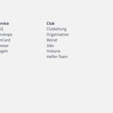
rvice
Club
AQ
Clubleitung
anshops
Organisation
anCard
Beirat
ossar
Jobs
egeln
Historie
Helfer-Team