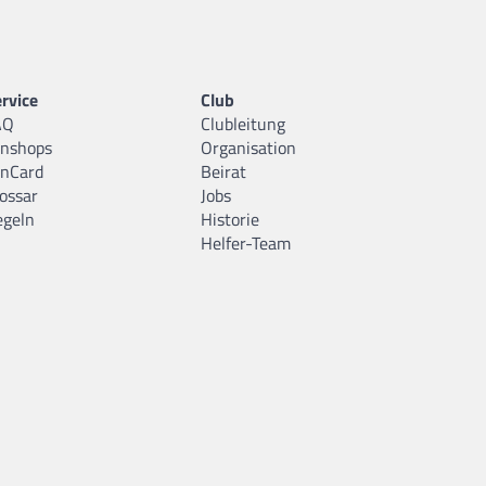
rvice
Club
AQ
Clubleitung
anshops
Organisation
anCard
Beirat
ossar
Jobs
egeln
Historie
Helfer-Team