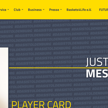
rvice
Club
Business
Presse
Baskets4Life e.V.
FUTU
JUS
MES
PLAYER CARD