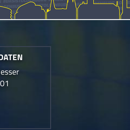
 DATEN
esser
001