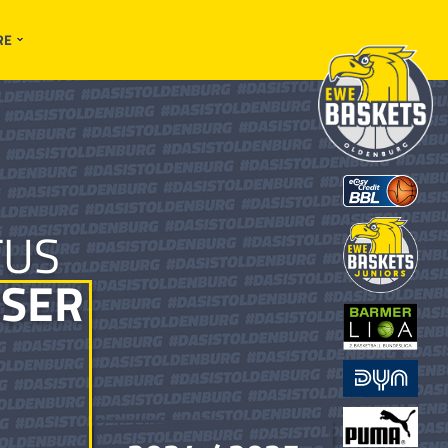
RE
TUS
SER