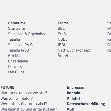
Gametime
Teams
Se
Startseite
BBL
F
Spielplan & Ergebnisse
ProB
F
Tabelle
NBBL
F
Spielplan ProB
JBBL
Gl
Tabelle ProB
Nachwuchskonzept
R
6th Man
Ärzteteam
Cheerleader
Dancers
Fan Clubs
FUTURE
Impressum
Warum ist uns das wichtig?
Kontakt
Was tun wir dafür?
Anfahrt
Wer unterstützt uns dabei?
Datenschutzerklärung
Wie kannst du uns unterstützen?
AGB