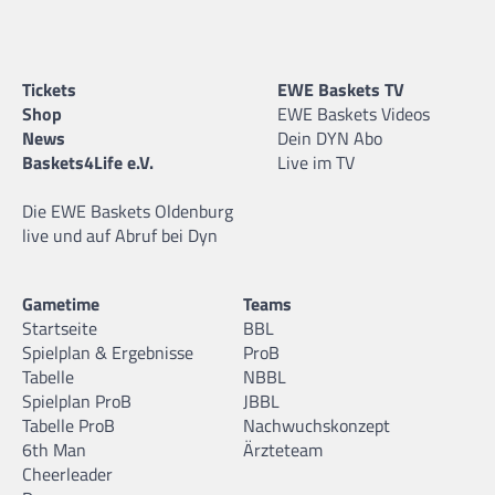
Tickets
EWE Baskets TV
Shop
EWE Baskets Videos
News
Dein DYN Abo
Baskets4Life e.V.
Live im TV
Die EWE Baskets Oldenburg
live und auf Abruf bei Dyn
Gametime
Teams
Startseite
BBL
Spielplan & Ergebnisse
ProB
Tabelle
NBBL
Spielplan ProB
JBBL
Tabelle ProB
Nachwuchskonzept
6th Man
Ärzteteam
Cheerleader