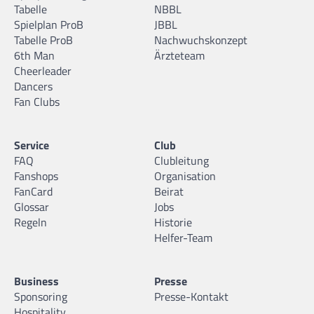
Tabelle
NBBL
Spielplan ProB
JBBL
Tabelle ProB
Nachwuchskonzept
6th Man
Ärzteteam
Cheerleader
Dancers
Fan Clubs
Service
Club
FAQ
Clubleitung
Fanshops
Organisation
FanCard
Beirat
Glossar
Jobs
Regeln
Historie
Helfer-Team
Business
Presse
Sponsoring
Presse-Kontakt
Hospitality