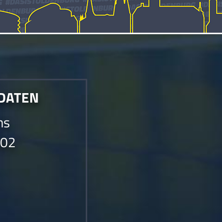
 DATEN
ms
002