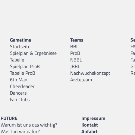
Gametime
Teams
Se
Startseite
BBL
F
Spielplan & Ergebnisse
ProB
F
Tabelle
NBBL
F
Spielplan ProB
JBBL
Gl
Tabelle ProB
Nachwuchskonzept
R
6th Man
Ärzteteam
Cheerleader
Dancers
Fan Clubs
FUTURE
Impressum
Warum ist uns das wichtig?
Kontakt
Was tun wir dafür?
Anfahrt