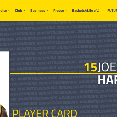
rvice
Club
Business
Presse
Baskets4Life e.V.
FUTU
15
JOE
HA
PLAYER CARD