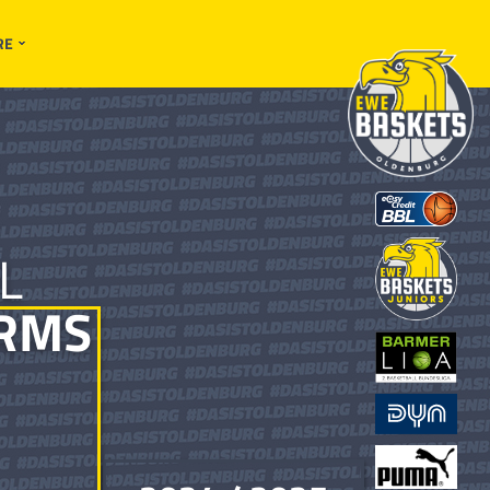
RE
L
RMS