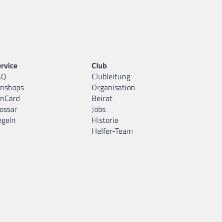
rvice
Club
AQ
Clubleitung
anshops
Organisation
anCard
Beirat
ossar
Jobs
egeln
Historie
Helfer-Team