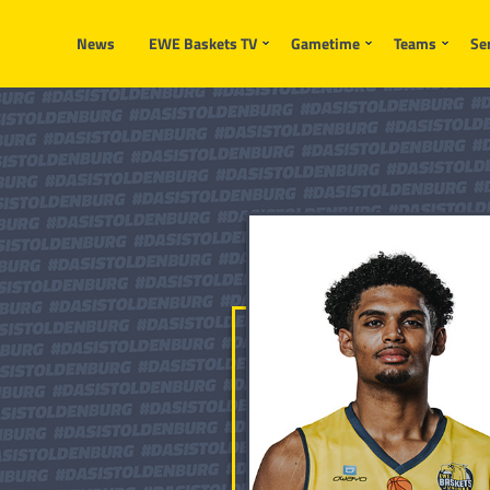
News
EWE Baskets TV
Gametime
Teams
Se