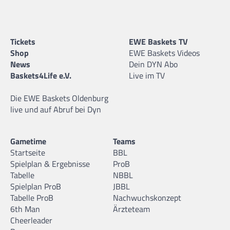
Tickets
EWE Baskets TV
Shop
EWE Baskets Videos
News
Dein DYN Abo
Baskets4Life e.V.
Live im TV
Die EWE Baskets Oldenburg
live und auf Abruf bei Dyn
Gametime
Teams
Startseite
BBL
Spielplan & Ergebnisse
ProB
Tabelle
NBBL
Spielplan ProB
JBBL
Tabelle ProB
Nachwuchskonzept
6th Man
Ärzteteam
Cheerleader