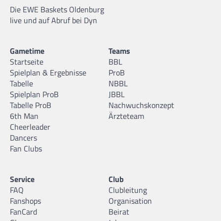
Die EWE Baskets Oldenburg
live und auf Abruf bei Dyn
Gametime
Teams
Startseite
BBL
Spielplan & Ergebnisse
ProB
Tabelle
NBBL
Spielplan ProB
JBBL
Tabelle ProB
Nachwuchskonzept
6th Man
Ärzteteam
Cheerleader
Dancers
Fan Clubs
Service
Club
FAQ
Clubleitung
Fanshops
Organisation
FanCard
Beirat