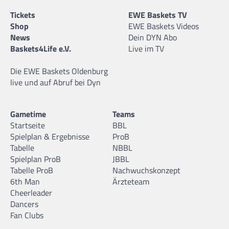
Tickets
EWE Baskets TV
Shop
EWE Baskets Videos
News
Dein DYN Abo
Baskets4Life e.V.
Live im TV
Die EWE Baskets Oldenburg
live und auf Abruf bei Dyn
Gametime
Teams
Startseite
BBL
Spielplan & Ergebnisse
ProB
Tabelle
NBBL
Spielplan ProB
JBBL
Tabelle ProB
Nachwuchskonzept
6th Man
Ärzteteam
Cheerleader
Dancers
Fan Clubs