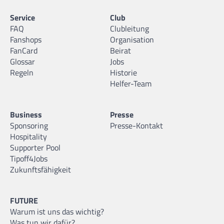
Service
Club
FAQ
Clubleitung
Fanshops
Organisation
FanCard
Beirat
Glossar
Jobs
Regeln
Historie
Helfer-Team
Business
Presse
Sponsoring
Presse-Kontakt
Hospitality
Supporter Pool
Tipoff4Jobs
Zukunftsfähigkeit
FUTURE
Warum ist uns das wichtig?
Was tun wir dafür?