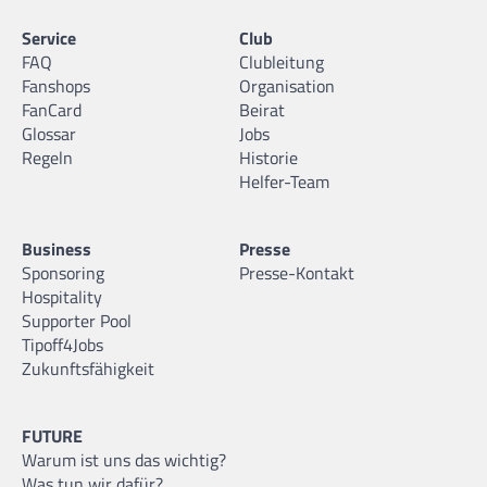
Service
Club
FAQ
Clubleitung
Fanshops
Organisation
FanCard
Beirat
Glossar
Jobs
Regeln
Historie
Helfer-Team
Business
Presse
Sponsoring
Presse-Kontakt
Hospitality
Supporter Pool
Tipoff4Jobs
Zukunftsfähigkeit
FUTURE
Warum ist uns das wichtig?
Was tun wir dafür?