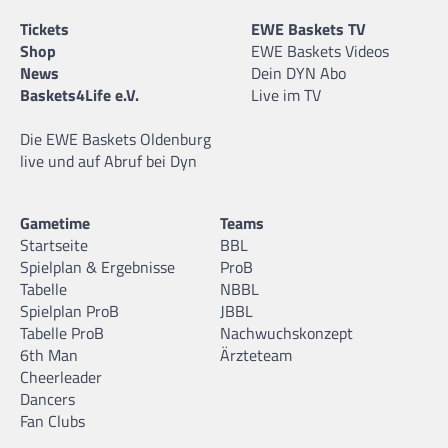
Tickets
EWE Baskets TV
Shop
EWE Baskets Videos
News
Dein DYN Abo
Baskets4Life e.V.
Live im TV
Die EWE Baskets Oldenburg
live und auf Abruf bei Dyn
Gametime
Teams
Startseite
BBL
Spielplan & Ergebnisse
ProB
Tabelle
NBBL
Spielplan ProB
JBBL
Tabelle ProB
Nachwuchskonzept
6th Man
Ärzteteam
Cheerleader
Dancers
Fan Clubs