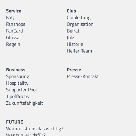
Service
Club
FAQ
Clubleitung
Fanshops
Organisation
FanCard
Beirat
Glossar
Jobs
Regeln
Historie
Helfer-Team
Business
Presse
Sponsoring
Presse-Kontakt
Hospitality
Supporter Pool
Tipoff4Jobs
Zukunftsfähigkeit
FUTURE
Warum ist uns das wichtig?
Was tun wir dafür?