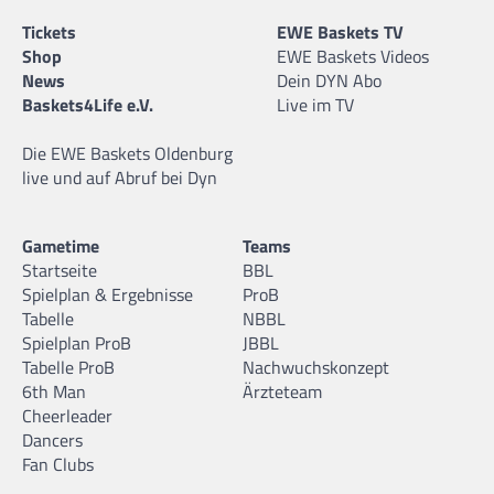
Tickets
EWE Baskets TV
Shop
EWE Baskets Videos
News
Dein DYN Abo
Baskets4Life e.V.
Live im TV
Die EWE Baskets Oldenburg
live und auf Abruf bei Dyn
Gametime
Teams
Startseite
BBL
Spielplan & Ergebnisse
ProB
Tabelle
NBBL
Spielplan ProB
JBBL
Tabelle ProB
Nachwuchskonzept
6th Man
Ärzteteam
Cheerleader
Dancers
Fan Clubs