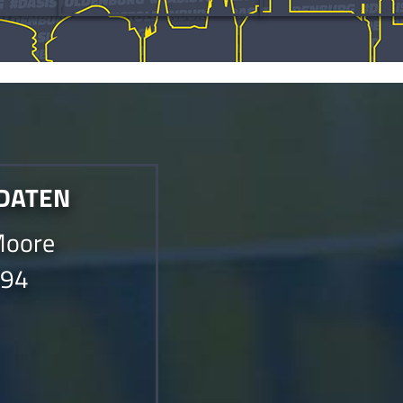
det werden.Die Anfrage konnte nicht gesendet werden.
 DATEN
Moore
994