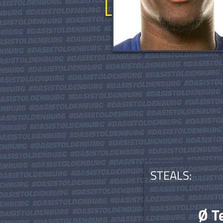
STEALS:
Ø T