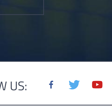
W US: