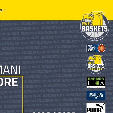
RE
ANI
ORE