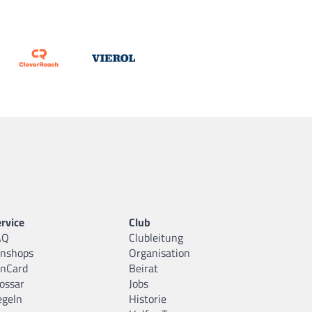
rvice
Club
AQ
Clubleitung
anshops
Organisation
anCard
Beirat
ossar
Jobs
egeln
Historie