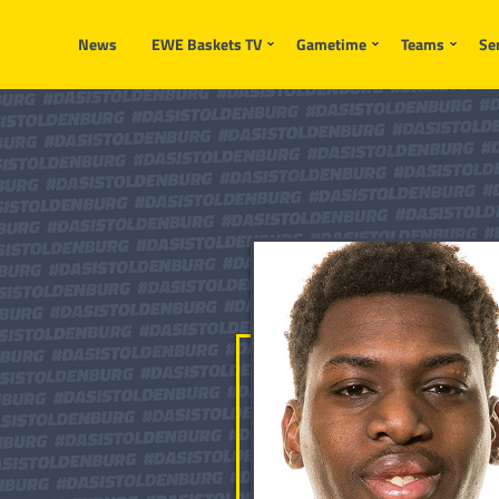
Die Anfrage konnte nicht gesendet werden.Die Anfrage konnte nicht ges
News
EWE Baskets TV
Gametime
Teams
Se