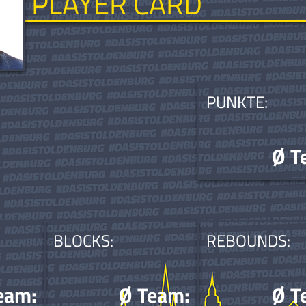
PLAYER CARD
PUNKTE:
Ø T
BLOCKS:
REBOUNDS:
eam:
Ø Team:
Ø T