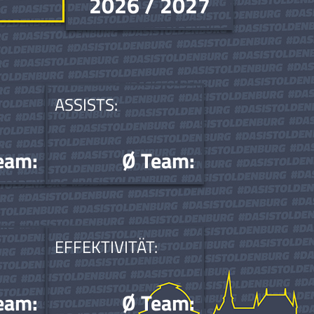
2026 / 2027
ASSISTS:
eam:
Ø Team:
EFFEKTIVITÄT:
eam:
Ø Team: