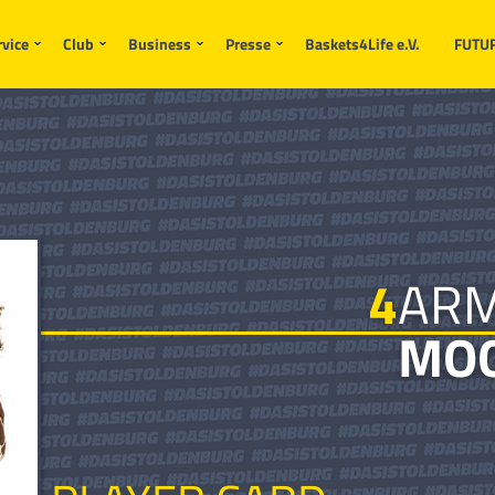
endet werden.
rvice
Club
Business
Presse
Baskets4Life e.V.
FUTU
4
ARM
MO