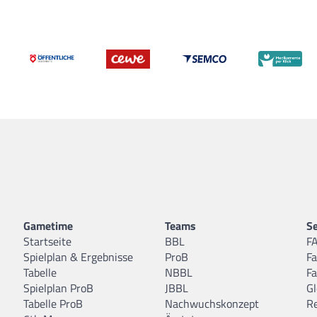
Gametime
Teams
Se
Startseite
BBL
F
Spielplan & Ergebnisse
ProB
F
Tabelle
NBBL
F
Spielplan ProB
JBBL
Gl
Tabelle ProB
Nachwuchskonzept
R