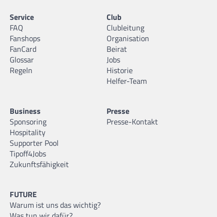
Service
Club
FAQ
Clubleitung
Fanshops
Organisation
FanCard
Beirat
Glossar
Jobs
Regeln
Historie
Helfer-Team
Business
Presse
Sponsoring
Presse-Kontakt
Hospitality
Supporter Pool
Tipoff4Jobs
Zukunftsfähigkeit
FUTURE
Warum ist uns das wichtig?
Was tun wir dafür?