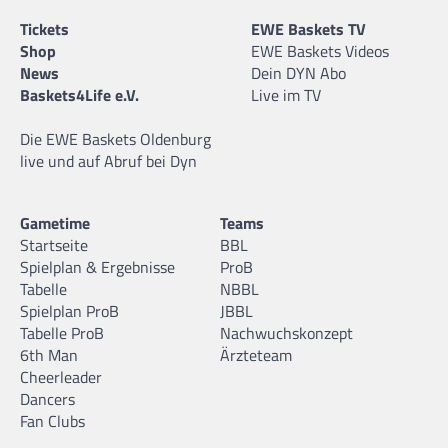
Tickets
EWE Baskets TV
Shop
EWE Baskets Videos
News
Dein DYN Abo
Baskets4Life e.V.
Live im TV
Die EWE Baskets Oldenburg
live und auf Abruf bei Dyn
Gametime
Teams
Startseite
BBL
Spielplan & Ergebnisse
ProB
Tabelle
NBBL
Spielplan ProB
JBBL
Tabelle ProB
Nachwuchskonzept
6th Man
Ärzteteam
Cheerleader
Dancers
Fan Clubs