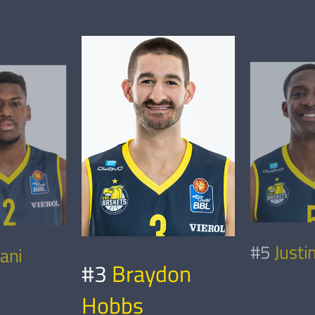
#5
Justi
ani
#3
Braydon
Hobbs