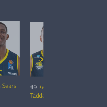
n Sears
#9
Karsten
#12
Robe
Tadda
Drijencic