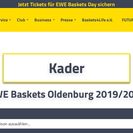
Jetzt Tickets für EWE Baskets Day sichern
rvice
Club
Business
Presse
Baskets4Life e.V.
FUTU
Kader
E Baskets Oldenburg 2019/2
ison auswählen...