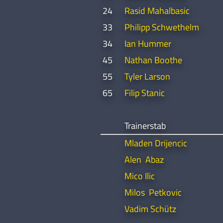
24
Rasid Mahalbasic
33
Philipp Schwethelm
34
Ian Hummer
45
Nathan Boothe
55
Tyler Larson
65
Filip Stanic
Trainerstab
Mladen Drijencic
Alen Abaz
Mico Ilic
Milos Petkovic
Vadim Schütz