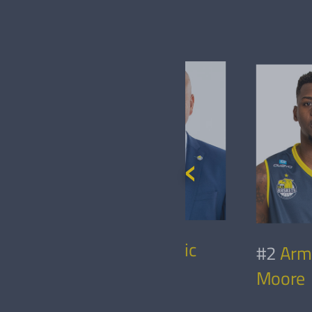
 Schütz
Srdjan Klaric
#2
Arm
Moore