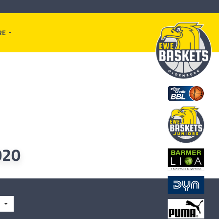
RE
020