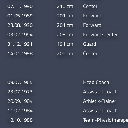
07.11.1990
210 cm
Center
01.05.1989
201 cm
Forward
23.08.1990
201 cm
Forward
03.02.1994
206 cm
Forward/Center
31.12.1991
191 cm
Guard
14.01.1998
206 cm
Center
09.07.1965
Head Coach
23.07.1973
Assistant Coach
20.09.1984
Athletik-Trainer
11.02.1984
Assistant Coach
18.10.1988
Team-Physiotherape