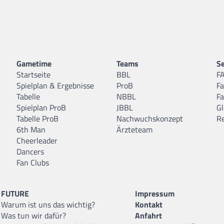
Gametime
Teams
Se
Startseite
BBL
F
Spielplan & Ergebnisse
ProB
F
Tabelle
NBBL
F
Spielplan ProB
JBBL
Gl
Tabelle ProB
Nachwuchskonzept
R
6th Man
Ärzteteam
Cheerleader
Dancers
Fan Clubs
FUTURE
Impressum
Warum ist uns das wichtig?
Kontakt
Was tun wir dafür?
Anfahrt