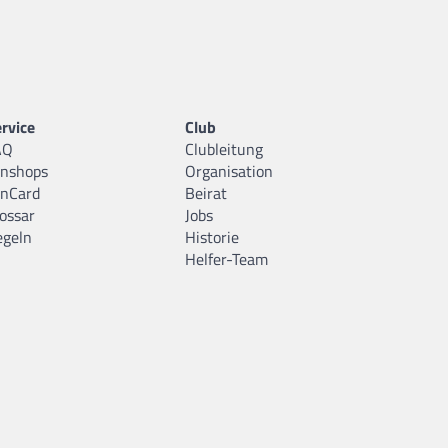
rvice
Club
AQ
Clubleitung
anshops
Organisation
anCard
Beirat
ossar
Jobs
egeln
Historie
Helfer-Team