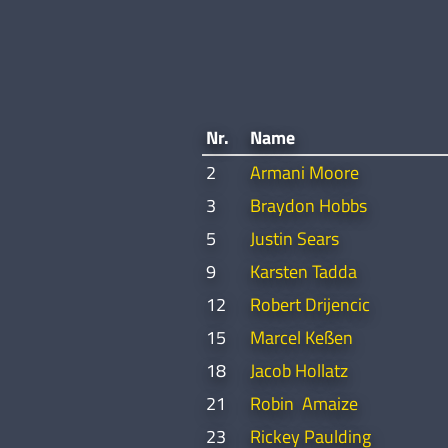
Nr.
Name
2
Armani Moore
3
Braydon Hobbs
5
Justin Sears
9
Karsten Tadda
12
Robert Drijencic
15
Marcel Keßen
18
Jacob Hollatz
21
Robin Amaize
23
Rickey Paulding