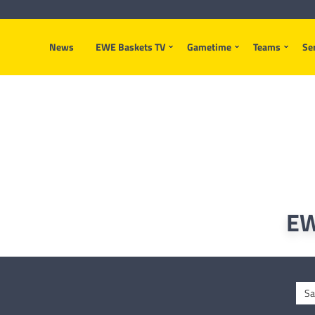
News
EWE Baskets TV
Gametime
Teams
Se
EW
Sa