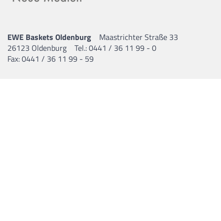
Milos Petkovic
11.02.1984 |
Assistant Coach |
SRB / NZL
EWE Baskets Oldenburg
Maastrichter Straße 33
26123 Oldenburg
Tel.: 0441 / 36 11 99 - 0
Fax: 0441 / 36 11 99 - 59
Mico Ilic
20.09.1984 |
Athletik-Trainer |
SLO
Vadim Schütz
18.10.1988 |
Team-Physiotherapeut |
GER