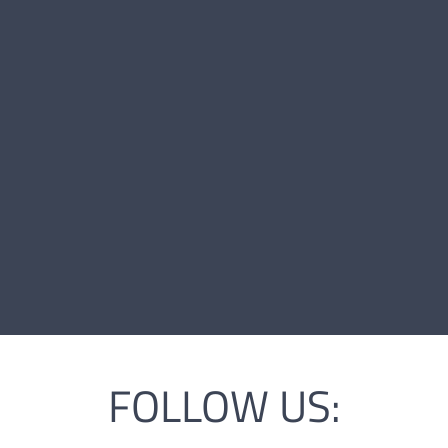
0
Justin Sears
03.01.1994 |
203 cm |
Power Forward |
USA/GB
2
Piet Niehus
15.12.1998 |
189 cm |
Guard |
GER
3
William Cummings
07.10.1992 |
188 cm |
Guard |
USA
FOLLOW US: