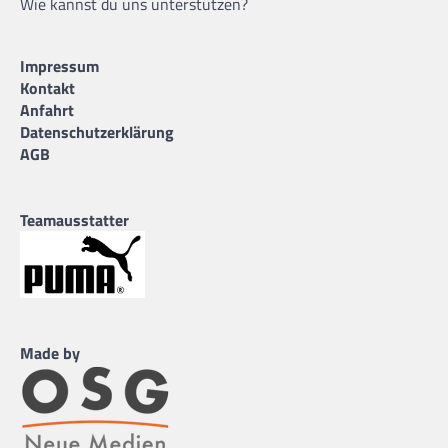
Wie kannst du uns unterstützen?
45
Nathan Boothe
03.02.1994 |
206 cm |
Forward/Center |
USA
Impressum
Kontakt
Anfahrt
Datenschutzerklärung
AGB
Mladen Drijencic
09.07.1965 |
Head Coach |
GER
Teamausstatter
Elvir Ovcina
Made by
16.07.1976 |
Assistant Coach |
SLO