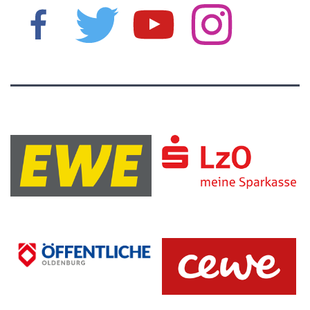
5
Haris Hujic
30.04.1997 |
192 cm |
Guard |
GER
9
Karsten Tadda
02.11.1988 |
191 cm |
Guard |
GER
10
Frantz Massenat
17.01.1992 |
193 cm |
Guard |
USA