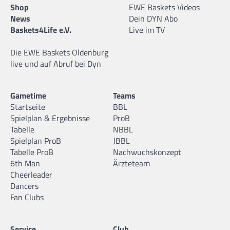
Shop
EWE Baskets Videos
15
Marcel Keßen
News
Dein DYN Abo
02.01.1997 |
207 cm |
Forward/Center |
GER
Baskets4Life e.V.
Live im TV
Die EWE Baskets Oldenburg
live und auf Abruf bei Dyn
16
Till Isemann
Gametime
Teams
21.10.1996 |
209 cm |
Center |
GER
Startseite
BBL
Spielplan & Ergebnisse
ProB
Tabelle
NBBL
Spielplan ProB
JBBL
Tabelle ProB
Nachwuchskonzept
6th Man
Ärzteteam
19
Vojdan Stojanovski
Cheerleader
09.12.1987 |
194 cm |
Forward/Guard |
MKD
Dancers
Fan Clubs
Service
Club