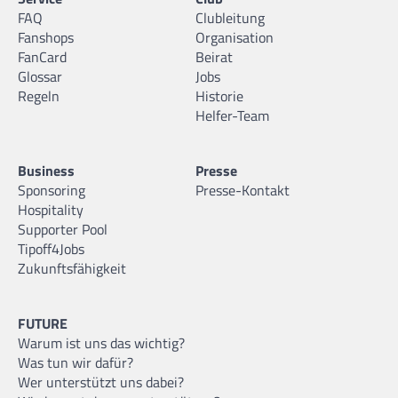
FAQ
Clubleitung
23
Rickey Paulding
Fanshops
Organisation
23.10.1982 |
196 cm |
Forward |
USA
FanCard
Beirat
Glossar
Jobs
Regeln
Historie
Helfer-Team
24
Rasid Mahalbasic
Business
Presse
07.11.1990 |
210 cm |
Center |
AUT
Sponsoring
Presse-Kontakt
Hospitality
Supporter Pool
Tipoff4Jobs
Zukunftsfähigkeit
33
Philipp Schwethelm
01.05.1989 |
201 cm |
Forward |
GER
FUTURE
Warum ist uns das wichtig?
Was tun wir dafür?
Wer unterstützt uns dabei?