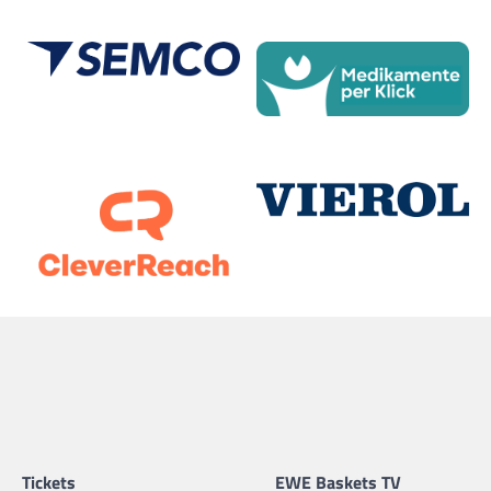
11
Jacob Hollatz
11.11.1998 |
191 cm |
Guard |
GER
12
Robert Drijencic
20.04.1996 |
194 cm |
Guard |
GER
13
Marko Bacak
14.11.1995 |
210 cm |
Center |
GER
Tickets
EWE Baskets TV