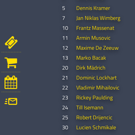
5
Dennis Kramer
7
Jan Niklas Wimberg
10
Frantz Massenat
11
Armin Musovic
12
Maxime De Zeeuw
13
Marko Bacak
20
Dirk Mädrich
21
Dominic Lockhart
22
Vladimir Mihailovic
23
Rickey Paulding
24
Till Isemann
25
Robert Drijencic
30
Lucien Schmikale