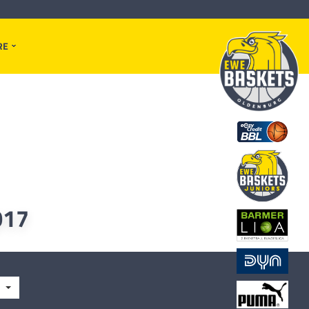
RE
017