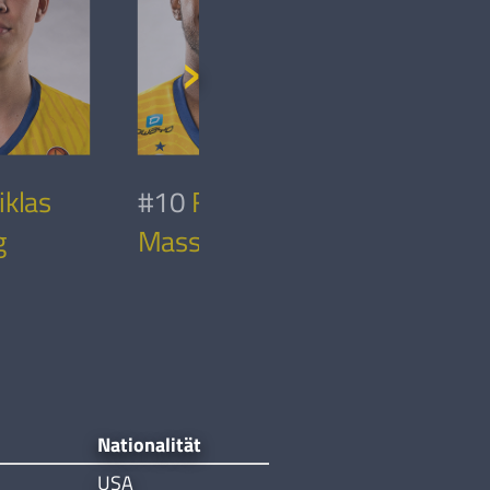
iklas
#10
Frantz
#11
Armi
g
Massenat
Musovic
Nationalität
USA