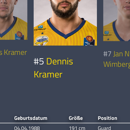
is Kramer
#7
Jan N
#5
Dennis
Wimber
Kramer
Geburtsdatum
Größe
Position
04.04.1988
191 cm
Guard