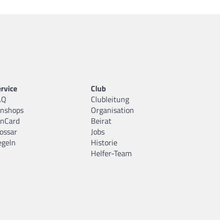
rvice
Club
AQ
Clubleitung
anshops
Organisation
anCard
Beirat
ossar
Jobs
egeln
Historie
Helfer-Team