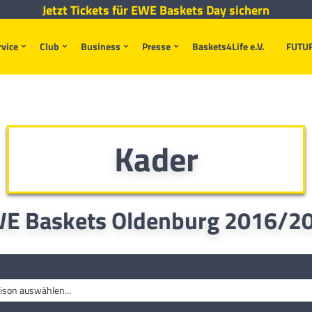
Jetzt Tickets für EWE Baskets Day sichern
rvice
Club
Business
Presse
Baskets4Life e.V.
FUTU
Kader
E Baskets Oldenburg 2016/2
ison auswählen...