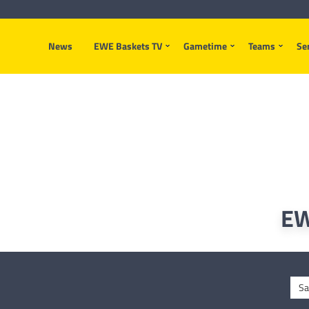
News
EWE Baskets TV
Gametime
Teams
Se
EW
Sa