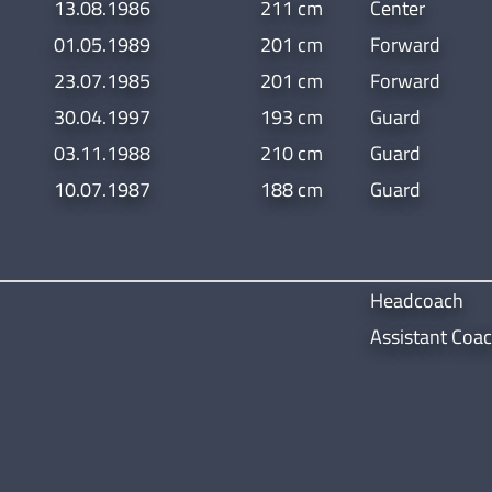
13.08.1986
211 cm
Center
01.05.1989
201 cm
Forward
23.07.1985
201 cm
Forward
30.04.1997
193 cm
Guard
03.11.1988
210 cm
Guard
10.07.1987
188 cm
Guard
Headcoach
Assistant Coa