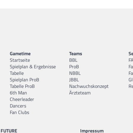
Gametime
Teams
Se
Startseite
BBL
F
Spielplan & Ergebnisse
ProB
F
Tabelle
NBBL
F
Spielplan ProB
JBBL
Gl
Tabelle ProB
Nachwuchskonzept
R
6th Man
Ärzteteam
Cheerleader
Dancers
Fan Clubs
FUTURE
Impressum