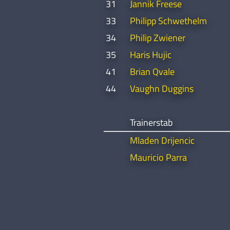
31
Jannik Freese
33
Philipp Schwethelm
34
Philip Zwiener
35
Haris Hujic
41
Brian Qvale
44
Vaughn Duggins
Trainerstab
Mladen Drijencic
Mauricio Parra