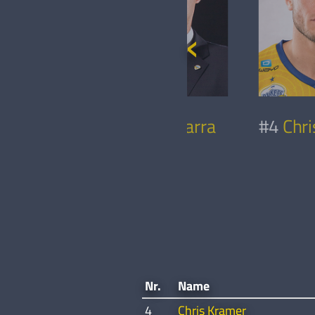
Mauricio Parra
#4
Chr
n
cic
Nr.
Name
4
Chris Kramer