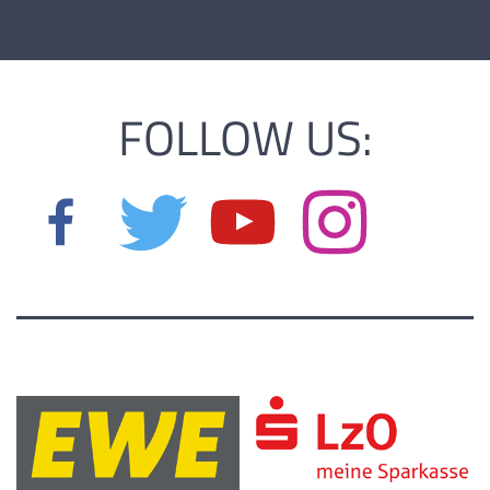
Gabriel Mabeia
30.03.2009 |
176 cm |
Guard |
FOLLOW US:
Hamidou Barry
17.07.2009 |
190 cm |
Forward |
Jarik Janssen
06.09.2009 |
170 cm |
Guard |