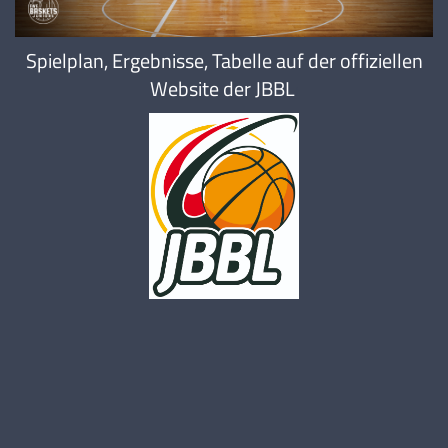
Clemens Bökesch
12.10.2009 |
196 cm |
Forward |
Spielplan, Ergebnisse, Tabelle auf der offiziellen
Website der JBBL
:
Djordje Klaric
05.04.2009 |
189 cm |
Guard |
Elijah Hamann
22.02.2009 |
190 cm |
Forward |