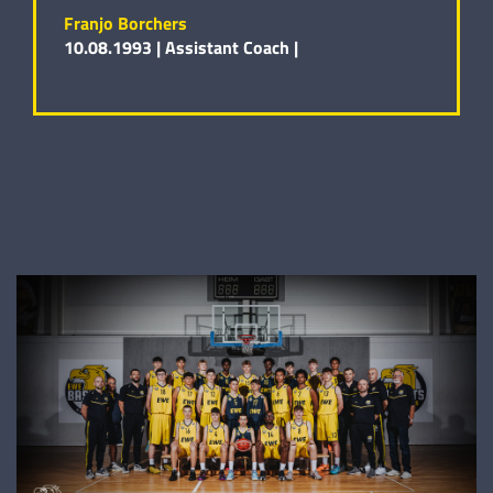
Franjo Borchers
10.08.1993 |
Assistant Coach |
Bilal Fye
15.02.2008 |
194 cm |
Forward |
Bruno Walz
28.10.2008 |
197 cm |
Center |