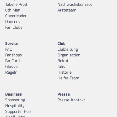
Tabelle ProB
Nachwuchskonzept
Nemanja Prodanic
6th Man
Ärzteteam
11.03.2009 |
183 cm |
Guard |
Cheerleader
Dancers
Fan Clubs
Service
Club
Philipp Helwig
FAQ
Clubleitung
08.03.2009 |
182 cm |
Forward |
Fanshops
Organisation
FanCard
Beirat
Glossar
Jobs
Regeln
Historie
Helfer-Team
Saliou Diop
25.03.2008 |
185 cm |
Guard |
Business
Presse
Sponsoring
Presse-Kontakt
Hospitality
Supporter Pool
Tipoff4Jobs