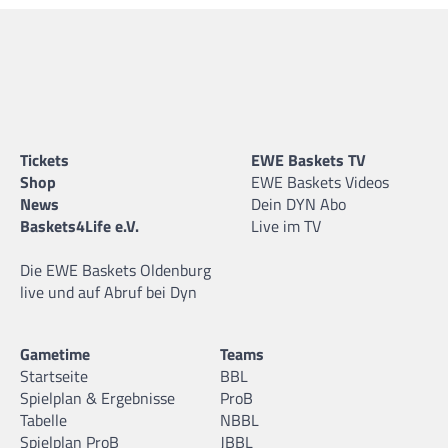
Matti Oldiges
28.12.2009 |
188 cm |
Guard |
Tickets
EWE Baskets TV
Maximilian Schmidt
Shop
EWE Baskets Videos
23.07.2008 |
187 cm |
Forward |
News
Dein DYN Abo
Baskets4Life e.V.
Live im TV
Die EWE Baskets Oldenburg
live und auf Abruf bei Dyn
Moritz Binder
13.01.2009 |
186 cm |
Guard |
Gametime
Teams
Startseite
BBL
Spielplan & Ergebnisse
ProB
Tabelle
NBBL
Spielplan ProB
JBBL