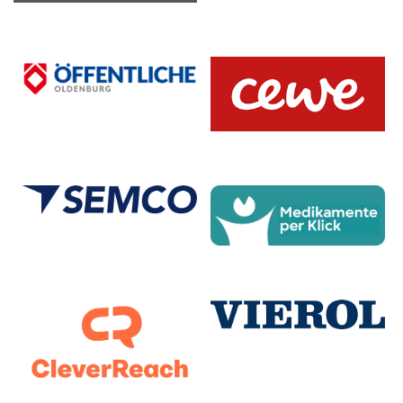
Jonathan Marth
20.01.2008 |
196 cm |
Forward |
Josiah Knust
05.03.2008 |
190 cm |
Center |
Luca Hilje
29.09.2008 |
180 cm |
Guard |