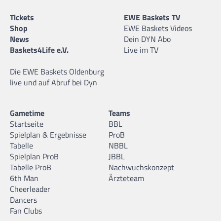
Tickets
EWE Baskets TV
Shop
EWE Baskets Videos
News
Dein DYN Abo
Baskets4Life e.V.
Live im TV
Die EWE Baskets Oldenburg
live und auf Abruf bei Dyn
Gametime
Teams
Startseite
BBL
Spielplan & Ergebnisse
ProB
Tabelle
NBBL
Spielplan ProB
JBBL
Tabelle ProB
Nachwuchskonzept
6th Man
Ärzteteam
Cheerleader
Dancers
Fan Clubs