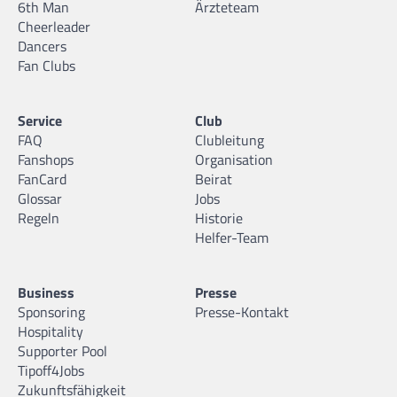
6th Man
Ärzteteam
Cheerleader
Dancers
Fan Clubs
Service
Club
FAQ
Clubleitung
Fanshops
Organisation
FanCard
Beirat
Glossar
Jobs
Regeln
Historie
Helfer-Team
Business
Presse
Sponsoring
Presse-Kontakt
Hospitality
Supporter Pool
Tipoff4Jobs
Zukunftsfähigkeit