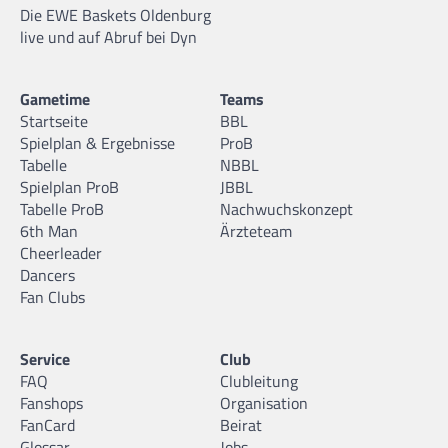
Die EWE Baskets Oldenburg
live und auf Abruf bei Dyn
Gametime
Teams
Startseite
BBL
Spielplan & Ergebnisse
ProB
Tabelle
NBBL
Spielplan ProB
JBBL
Tabelle ProB
Nachwuchskonzept
6th Man
Ärzteteam
Cheerleader
Dancers
Fan Clubs
Service
Club
FAQ
Clubleitung
Fanshops
Organisation
FanCard
Beirat
Glossar
Jobs