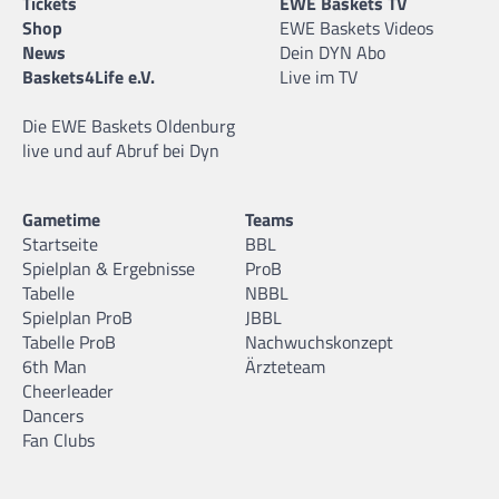
Tickets
EWE Baskets TV
Shop
EWE Baskets Videos
News
Dein DYN Abo
Baskets4Life e.V.
Live im TV
Die EWE Baskets Oldenburg
live und auf Abruf bei Dyn
Gametime
Teams
Startseite
BBL
Spielplan & Ergebnisse
ProB
Tabelle
NBBL
Spielplan ProB
JBBL
Tabelle ProB
Nachwuchskonzept
6th Man
Ärzteteam
Cheerleader
Dancers
Fan Clubs