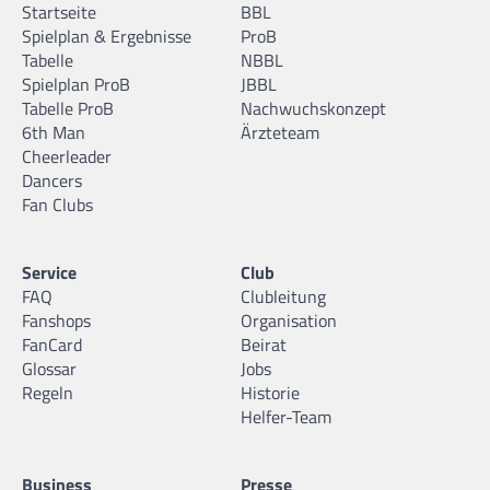
Startseite
BBL
Spielplan & Ergebnisse
ProB
Tabelle
NBBL
Spielplan ProB
JBBL
Tabelle ProB
Nachwuchskonzept
6th Man
Ärzteteam
Cheerleader
Dancers
Fan Clubs
Service
Club
FAQ
Clubleitung
Fanshops
Organisation
FanCard
Beirat
Glossar
Jobs
Regeln
Historie
Helfer-Team
Business
Presse