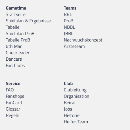
Gametime
Teams
Startseite
BBL
Spielplan & Ergebnisse
ProB
Tabelle
NBBL
Spielplan ProB
JBBL
Tabelle ProB
Nachwuchskonzept
6th Man
Ärzteteam
Cheerleader
Dancers
Fan Clubs
Service
Club
FAQ
Clubleitung
Fanshops
Organisation
FanCard
Beirat
Glossar
Jobs
Regeln
Historie
Helfer-Team