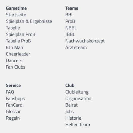
Gametime
Teams
Startseite
BBL
Spielplan & Ergebnisse
ProB
Tabelle
NBBL
Spielplan ProB
JBBL
Tabelle ProB
Nachwuchskonzept
6th Man
Ärzteteam
Cheerleader
Dancers
Fan Clubs
Service
Club
FAQ
Clubleitung
Fanshops
Organisation
FanCard
Beirat
Glossar
Jobs
Regeln
Historie
Helfer-Team