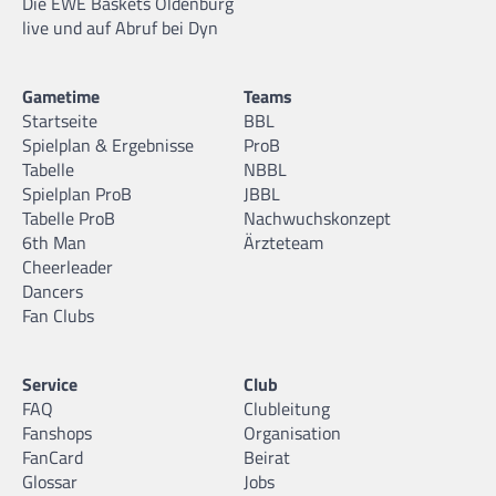
Die EWE Baskets Oldenburg
live und auf Abruf bei Dyn
Gametime
Teams
Startseite
BBL
Spielplan & Ergebnisse
ProB
Tabelle
NBBL
Spielplan ProB
JBBL
Tabelle ProB
Nachwuchskonzept
6th Man
Ärzteteam
Cheerleader
Dancers
Fan Clubs
Service
Club
FAQ
Clubleitung
Fanshops
Organisation
FanCard
Beirat
Glossar
Jobs