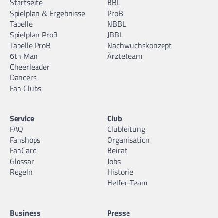
Startseite
BBL
Spielplan & Ergebnisse
ProB
Tabelle
NBBL
Spielplan ProB
JBBL
Tabelle ProB
Nachwuchskonzept
6th Man
Ärzteteam
Cheerleader
Dancers
Fan Clubs
Service
Club
FAQ
Clubleitung
Fanshops
Organisation
FanCard
Beirat
Glossar
Jobs
Regeln
Historie
Helfer-Team
Business
Presse