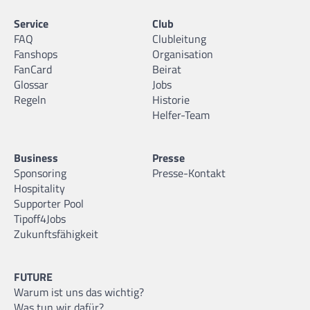
Service
Club
FAQ
Clubleitung
Fanshops
Organisation
FanCard
Beirat
Glossar
Jobs
Regeln
Historie
Helfer-Team
Business
Presse
Sponsoring
Presse-Kontakt
Hospitality
Supporter Pool
Tipoff4Jobs
Zukunftsfähigkeit
FUTURE
Warum ist uns das wichtig?
Was tun wir dafür?