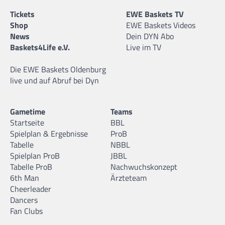
Tickets
EWE Baskets TV
Shop
EWE Baskets Videos
News
Dein DYN Abo
Baskets4Life e.V.
Live im TV
Die EWE Baskets Oldenburg
live und auf Abruf bei Dyn
Gametime
Teams
Startseite
BBL
Spielplan & Ergebnisse
ProB
Tabelle
NBBL
Spielplan ProB
JBBL
Tabelle ProB
Nachwuchskonzept
6th Man
Ärzteteam
Cheerleader
Dancers
Fan Clubs