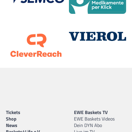
Tickets
EWE Baskets TV
Shop
EWE Baskets Videos
News
Dein DYN Abo
Baskets4Life e.V.
Live im TV