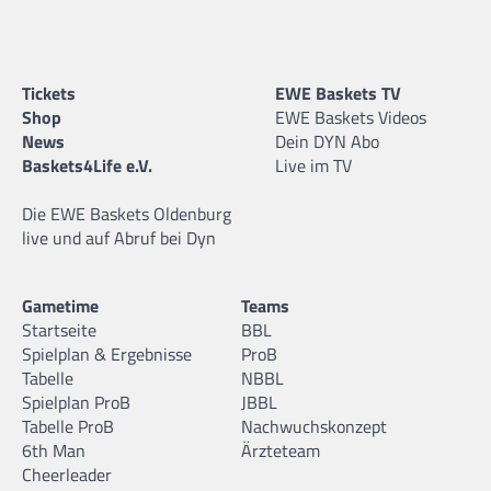
Tickets
EWE Baskets TV
Shop
EWE Baskets Videos
News
Dein DYN Abo
Baskets4Life e.V.
Live im TV
Die EWE Baskets Oldenburg
live und auf Abruf bei Dyn
Gametime
Teams
Startseite
BBL
Spielplan & Ergebnisse
ProB
Tabelle
NBBL
Spielplan ProB
JBBL
Tabelle ProB
Nachwuchskonzept
6th Man
Ärzteteam
Cheerleader