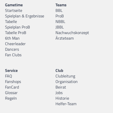
Gametime
Teams
Startseite
BBL
Spielplan & Ergebnisse
ProB
Tabelle
NBBL
Spielplan ProB
JBBL
Tabelle ProB
Nachwuchskonzept
6th Man
Ärzteteam
Cheerleader
Dancers
Fan Clubs
Service
Club
FAQ
Clubleitung
Fanshops
Organisation
FanCard
Beirat
Glossar
Jobs
Regeln
Historie
Helfer-Team