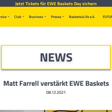
Jetzt Tickets für EWE Baskets Day sichern
rvice
Club
Business
Presse
Baskets4Life e.V.
FUTU
NEWS
Matt Farrell verstärkt EWE Baskets
08.12.2021