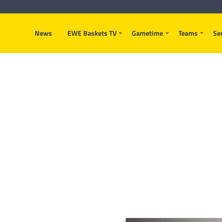
News
EWE Baskets TV
Gametime
Teams
Se