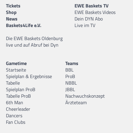
Tickets
EWE Baskets TV
Shop
EWE Baskets Videos
News
Dein DYN Abo
Baskets4Life e.V.
Live im TV
Die EWE Baskets Oldenburg
live und auf Abruf bei Dyn
Gametime
Teams
Startseite
BBL
Spielplan & Ergebnisse
ProB
Tabelle
NBBL
Spielplan ProB
JBBL
Tabelle ProB
Nachwuchskonzept
6th Man
Ärzteteam
Cheerleader
Dancers
Fan Clubs